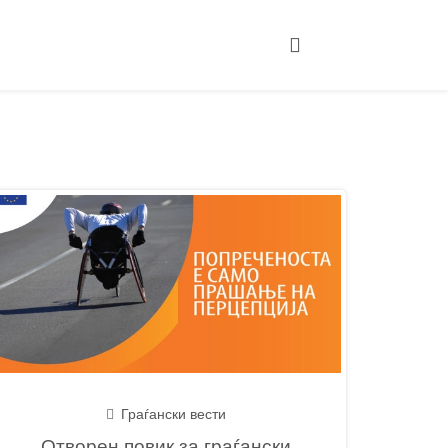
Граѓански вести
Отворен повик за граѓански