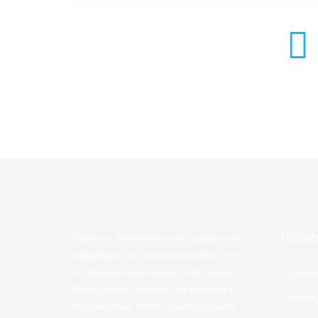
Ресу
Проектот „Попреченоста е прашање на
перцепција“, го спроведуваат Институтот
за медиуми и различности од Лондон,
Докуме
Македонскиот институт за медиуми и
Календ
Националниот совет на инвалидските