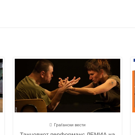
Граѓански вести
Танцовиот перформанс ЛЕМИА на