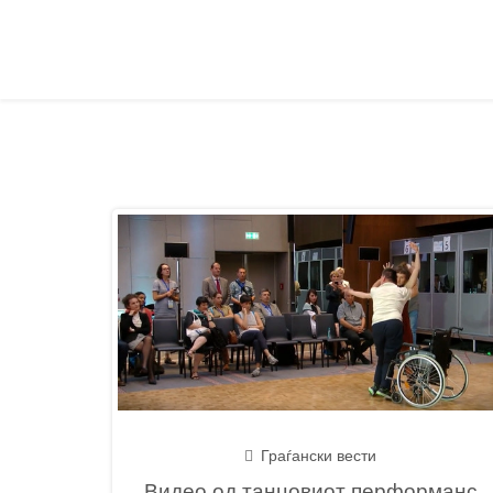
Граѓански вести
Видео од танцовиот перформанс