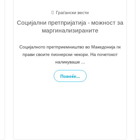
Граѓански вести
Социјални претпријатија - можност за
маргинализираните
Социјалното претприемништво во Македонија ги
прави своите пионерски чекори. На почетокот
наликуваше
...
Повеќе...