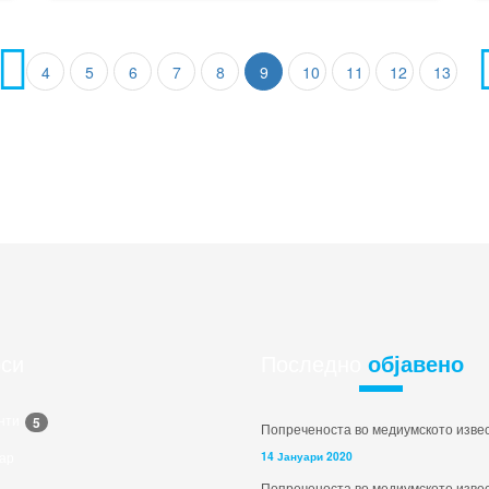
4
5
6
7
8
9
10
11
12
13
рси
Последно
објавено
нти
5
Попреченоста во медиумското изве
ар
14 Јануари 2020
Попреченоста во медиумското изве