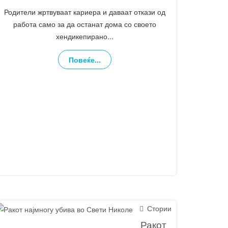
Родители жртвуваат кариера и даваат откази од
работа само за да останат дома со своето
хендикепирано
...
Повеќе...
Стории
Ракот