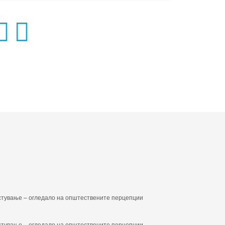
стување – огледало на општествените перцепции
стување – огледало на општествените перцепции